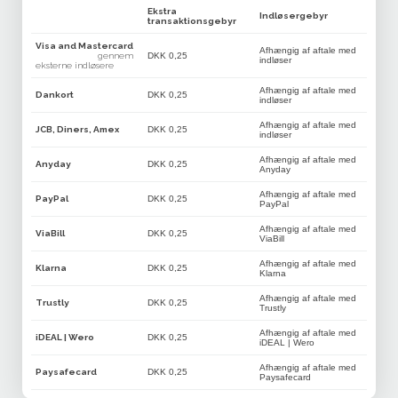
Ekstra
Indløsergebyr
transaktionsgebyr
Visa and Mastercard
Afhængig af aftale med
gennem
DKK 0,25
indløser
eksterne indløsere
Afhængig af aftale med
Dankort
DKK 0,25
indløser
Afhængig af aftale med
JCB, Diners, Amex
DKK 0,25
indløser
Afhængig af aftale med
Anyday
DKK 0,25
Anyday
Afhængig af aftale med
PayPal
DKK 0,25
PayPal
Afhængig af aftale med
ViaBill
DKK 0,25
ViaBill
Afhængig af aftale med
Klarna
DKK 0,25
Klarna
Afhængig af aftale med
Trustly
DKK 0,25
Trustly
Afhængig af aftale med
iDEAL | Wero
DKK 0,25
iDEAL | Wero
Afhængig af aftale med
Paysafecard
DKK 0,25
Paysafecard