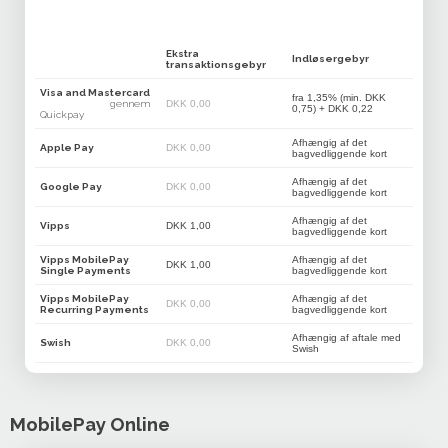
Ekstra
Indløsergebyr
transaktionsgebyr
Visa and Mastercard
fra 1,35% (min. DKK
gennem
DKK 0,00
0,75) + DKK 0,22
Quickpay
Afhængig af det
Apple Pay
DKK 0,00
bagvedliggende kort
Afhængig af det
Google Pay
DKK 0,00
bagvedliggende kort
Afhængig af det
Vipps
DKK 1,00
bagvedliggende kort
Vipps MobilePay
Afhængig af det
DKK 1,00
Single Payments
bagvedliggende kort
Vipps MobilePay
Afhængig af det
DKK 0,00
Recurring Payments
bagvedliggende kort
Afhængig af aftale med
Swish
DKK 0,00
Swish
MobilePay Online