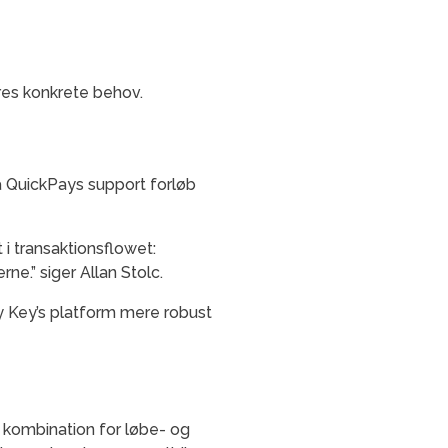
eres konkrete behov.
a QuickPays support forløb
i transaktionsflowet:
ne.” siger Allan Stolc.
y Key’s platform mere robust
kombination for løbe- og