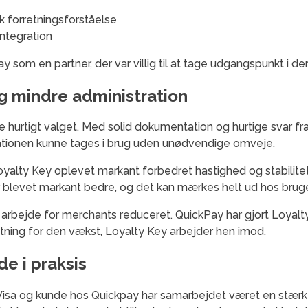
 forretningsforståelse
integration
som en partner, der var villig til at tage udgangspunkt i d
 og mindre administration
urtigt valget. Med solid dokumentation og hurtige svar fr
rationen kunne tages i brug uden unødvendige omveje.
yalty Key oplevet markant forbedret hastighed og stabilitet 
r blevet markant bedre, og det kan mærkes helt ud hos bruger
e arbejde for merchants reduceret. QuickPay har gjort Loyalt
ætning for den vækst, Loyalty Key arbejder hen imod.
e i praksis
isa og kunde hos Quickpay har samarbejdet været en stærk 