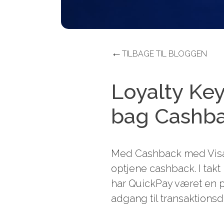
←
TILBAGE TIL BLOGGEN
Loyalty Ke
bag Cashba
Med Cashback med Visa 
optjene cashback. I takt
har QuickPay været en p
adgang til transaktionsd