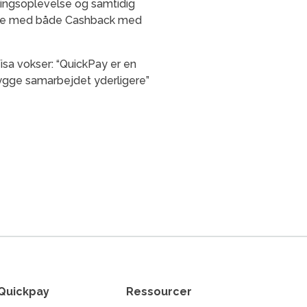
alingsoplevelse og samtidig
ejde med både Cashback med
isa vokser: “QuickPay er en
udbygge samarbejdet yderligere”
Quickpay
Ressourcer