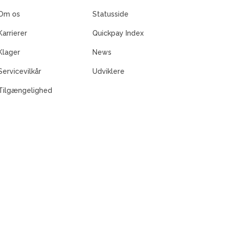
Om os
Statusside
Karrierer
Quickpay Index
Klager
News
Servicevilkår
Udviklere
Tilgængelighed