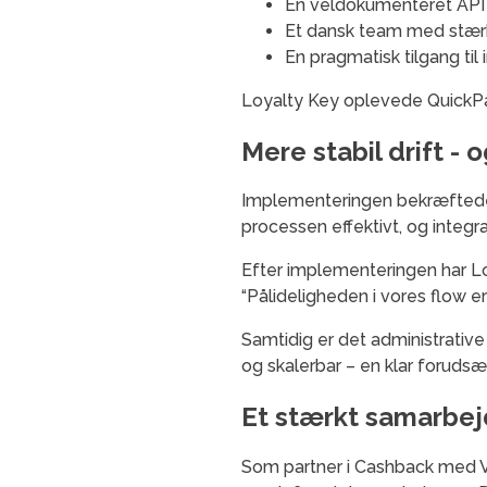
En veldokumenteret API
Et dansk team med stærk
En pragmatisk tilgang til 
Loyalty Key oplevede QuickPay 
Mere stabil drift -
Implementeringen bekræftede h
processen effektivt, og integ
Efter implementeringen har Lo
“Pålideligheden i vores flow e
Samtidig er det administrativ
og skalerbar – en klar foruds
Et stærkt samarbejd
Som partner i Cashback med V