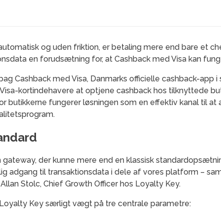
automatisk og uden friktion, er betaling mere end bare et c
tionsdata en forudsætning for, at Cashback med Visa kan fung
bag Cashback med Visa, Danmarks officielle cashback-app i
Visa-kortindehavere at optjene cashback hos tilknyttede buti
r butikkerne fungerer løsningen som en effektiv kanal til at 
alitetsprogram.
tandard
 gateway, der kunne mere end en klassisk standardopsætnin
ig adgang til transaktionsdata i dele af vores platform – sam
 Allan Stolc, Chief Growth Officer hos Loyalty Key.
Loyalty Key særligt vægt på tre centrale parametre: