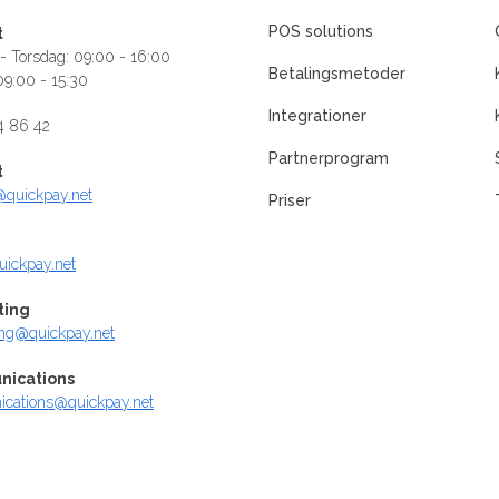
POS solutions
t
 Torsdag: 09:00 - 16:00
Betalingsmetoder
09:00 - 15:30
Integrationer
4 86 42
Partnerprogram
t
@quickpay.net
Priser
uickpay.net
ting
ing@quickpay.net
ications
cations@quickpay.net