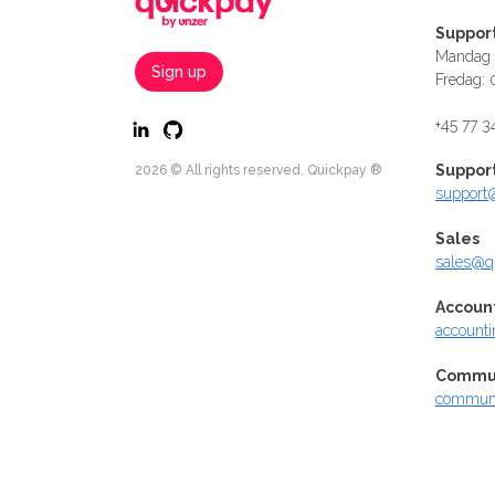
Suppor
Mandag -
Sign up
Fredag: 
+45 77 3
Suppor
2026 © All rights reserved. Quickpay ®
support
Sales
sales@q
Accoun
account
Commun
communi