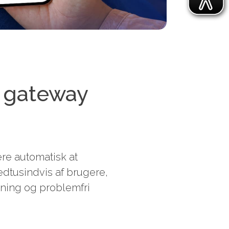
 gateway
re automatisk at
edtusindvis af brugere,
tning og problemfri