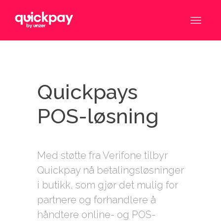
Quickpays
POS-løsning
Med støtte fra Verifone tilbyr
Quickpay nå betalingsløsninger
i butikk, som gjør det mulig for
partnere og forhandlere å
håndtere online- og POS-