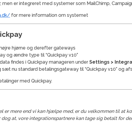
er, men er integreret med systemer som MailChimp, Campaig
.dk/
for mere information om systemet
ickpay
i højre hjørne og derefter gateways
ay og ændre type til “Quickpay v10”
e data findes i Quickpay manageren under
Settings > Integr
og sæt nu standard betalingsgateway til “Quickpay v10” og 
 betalinger med Quickpay.
el er mere end vi kan hjælpe med, er du velkommen til at k
r dog at, vore integrationspartnere kan tage sig betalt for d