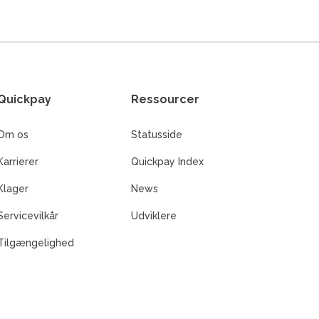
Quickpay
Ressourcer
Om os
Statusside
Karrierer
Quickpay Index
Klager
News
Servicevilkår
Udviklere
Tilgængelighed