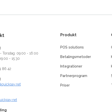
kt
Produkt
POS solutions
t
 Torsdag: 09:00 - 16:00
Betalingsmetoder
09:00 - 15:30
Integrationer
4 86 42
Partnerprogram
t
@quickpay.net
Priser
uickpay.net
ting