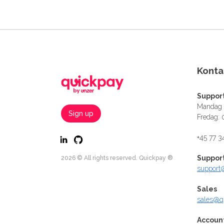
Konta
Suppor
Mandag -
Sign up
Fredag: 
+45 77 3
Suppor
2026 © All rights reserved. Quickpay ®
support
Sales
sales@q
Accoun