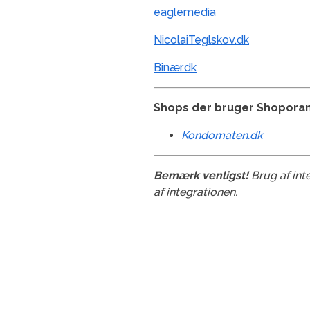
eaglemedia
NicolaiTeglskov.dk
Binær.dk
Shops der bruger Shopor
Kondomaten.dk
Bemærk venligst!
Brug af int
af integrationen.