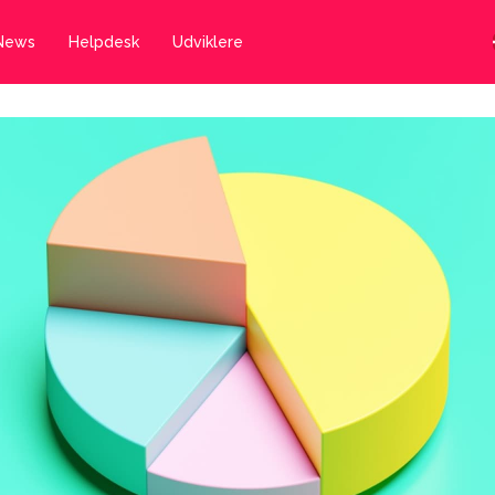
News
Helpdesk
Udviklere