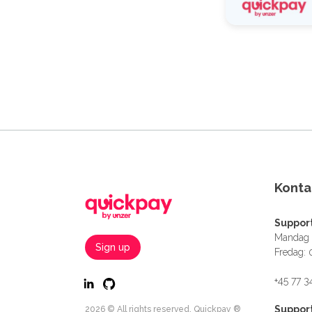
Konta
Suppor
Mandag -
Sign up
Fredag: 
+45 77 3
Suppor
2026 © All rights reserved. Quickpay ®