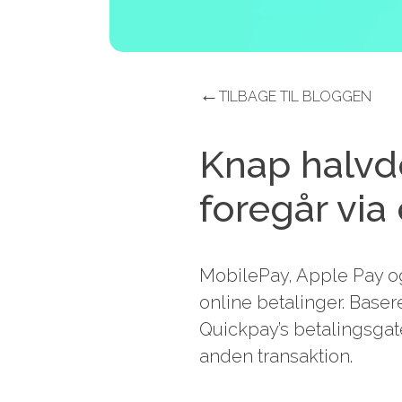
←
TILBAGE TIL BLOGGEN
Knap halvde
foregår via
MobilePay, Apple Pay og 
online betalinger. Base
Quickpay’s betalingsgat
anden transaktion.