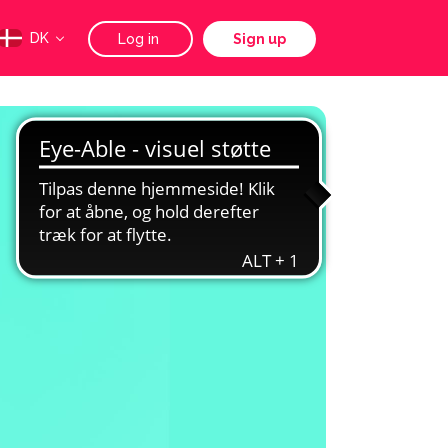
DK
Log in
Sign up