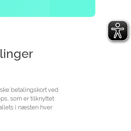
linger
iske betalingskort ved
s, som er tilknyttet
llets i næsten hver