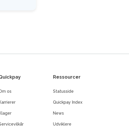
Quickpay
Ressourcer
Om os
Statusside
Karrierer
Quickpay Index
Klager
News
Servicevilkår
Udviklere